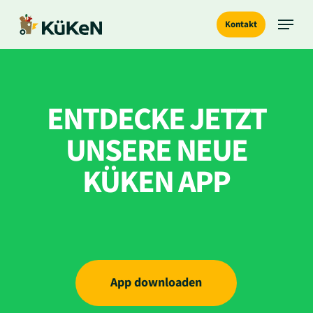
Skip
Menu
Kontakt
to
main
content
ENTDECKE JETZT
UNSERE NEUE
KÜKEN APP
App downloaden