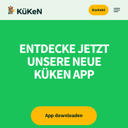
Skip
Menu
Kontakt
to
main
content
ENTDECKE JETZT
UNSERE NEUE
KÜKEN APP
App downloaden