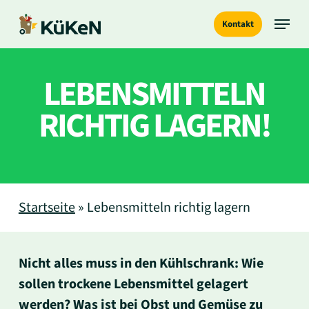
Skip
Menu
Kontakt
to
main
content
LEBENSMITTELN
RICHTIG LAGERN!
Startseite
»
Lebensmitteln richtig lagern
Nicht alles muss in den Kühlschrank: Wie
sollen trockene Lebensmittel gelagert
werden? Was ist bei Obst und Gemüse zu